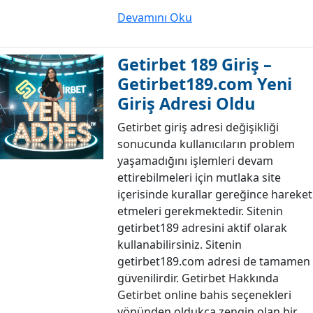
Devamını Oku
Getirbet 189 Giriş –
Getirbet189.com Yeni
Giriş Adresi Oldu
Getirbet giriş adresi değişikliği
sonucunda kullanıcıların problem
yaşamadığını işlemleri devam
ettirebilmeleri için mutlaka site
içerisinde kurallar gereğince hareket
etmeleri gerekmektedir. Sitenin
getirbet189 adresini aktif olarak
kullanabilirsiniz. Sitenin
getirbet189.com adresi de tamamen
güvenilirdir. Getirbet Hakkında
Getirbet online bahis seçenekleri
yönünden oldukça zengin olan bir