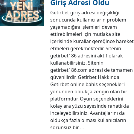
Giriş Adresi Oldu
Getirbet giriş adresi değişikliği
sonucunda kullanıcıların problem
yaşamadığını işlemleri devam
ettirebilmeleri için mutlaka site
içerisinde kurallar gereğince hareket
etmeleri gerekmektedir. Sitenin
getirbet186 adresini aktif olarak
kullanabilirsiniz. Sitenin
getirbet186.com adresi de tamamen
güvenilirdir. Getirbet Hakkında
Getirbet online bahis seçenekleri
yönünden oldukça zengin olan bir
platformdur. Oyun seçeneklerini
kolay ara yüzü sayesinde rahatlıkla
inceleyebilirsiniz. Avantajlarını da
oldukça fazla olması kullanıcıların
sorunsuz bir ...