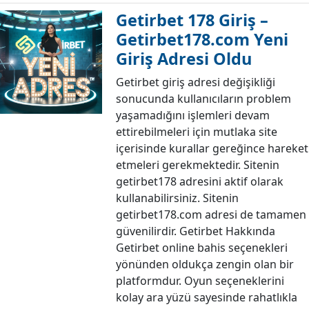
Getirbet 178 Giriş –
Getirbet178.com Yeni
Giriş Adresi Oldu
Getirbet giriş adresi değişikliği
sonucunda kullanıcıların problem
yaşamadığını işlemleri devam
ettirebilmeleri için mutlaka site
içerisinde kurallar gereğince hareket
etmeleri gerekmektedir. Sitenin
getirbet178 adresini aktif olarak
kullanabilirsiniz. Sitenin
getirbet178.com adresi de tamamen
güvenilirdir. Getirbet Hakkında
Getirbet online bahis seçenekleri
yönünden oldukça zengin olan bir
platformdur. Oyun seçeneklerini
kolay ara yüzü sayesinde rahatlıkla