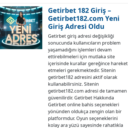
Getirbet 182 Giriş –
Getirbet182.com Yeni
Giriş Adresi Oldu
Getirbet giriş adresi değişikliği
sonucunda kullanıcıların problem
yaşamadığını işlemleri devam
ettirebilmeleri için mutlaka site
içerisinde kurallar gereğince hareket
etmeleri gerekmektedir. Sitenin
getirbet182 adresini aktif olarak
kullanabilirsiniz. Sitenin
getirbet182.com adresi de tamamen
güvenilirdir. Getirbet Hakkında
Getirbet online bahis seçenekleri
yönünden oldukça zengin olan bir
platformdur. Oyun seçeneklerini
kolay ara yüzü sayesinde rahatlıkla