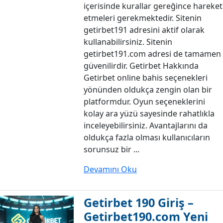
içerisinde kurallar gereğince hareket
etmeleri gerekmektedir. Sitenin
getirbet191 adresini aktif olarak
kullanabilirsiniz. Sitenin
getirbet191.com adresi de tamamen
güvenilirdir. Getirbet Hakkında
Getirbet online bahis seçenekleri
yönünden oldukça zengin olan bir
platformdur. Oyun seçeneklerini
kolay ara yüzü sayesinde rahatlıkla
inceleyebilirsiniz. Avantajlarını da
oldukça fazla olması kullanıcıların
sorunsuz bir ...
Devamını Oku
Getirbet 190 Giriş –
Getirbet190.com Yeni