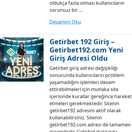
oldukça fazla olması kullanıcıların
sorunsuz bir ...
Devamını Oku
Getirbet 192 Giriş –
Getirbet192.com Yeni
Giriş Adresi Oldu
Getirbet giriş adresi değişikliği
sonucunda kullanıcıların problem
yaşamadığını işlemleri devam
ettirebilmeleri için mutlaka site
içerisinde kurallar gereğince hareket
etmeleri gerekmektedir. Sitenin
getirbet192 adresini aktif olarak
kullanabilirsiniz. Sitenin
getirbet192.com adresi de tamamen
güvenilirdir. Getirbet Hakkında