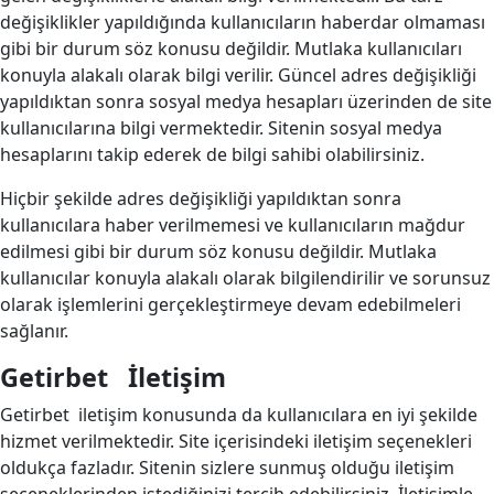
değişiklikler yapıldığında kullanıcıların haberdar olmaması
gibi bir durum söz konusu değildir. Mutlaka kullanıcıları
konuyla alakalı olarak bilgi verilir. Güncel adres değişikliği
yapıldıktan sonra sosyal medya hesapları üzerinden de site
kullanıcılarına bilgi vermektedir. Sitenin sosyal medya
hesaplarını takip ederek de bilgi sahibi olabilirsiniz.
Hiçbir şekilde adres değişikliği yapıldıktan sonra
kullanıcılara haber verilmemesi ve kullanıcıların mağdur
edilmesi gibi bir durum söz konusu değildir. Mutlaka
kullanıcılar konuyla alakalı olarak bilgilendirilir ve sorunsuz
olarak işlemlerini gerçekleştirmeye devam edebilmeleri
sağlanır.
Getirbet
İletişim
Getirbet
iletişim konusunda da kullanıcılara en iyi şekilde
hizmet verilmektedir. Site içerisindeki iletişim seçenekleri
oldukça fazladır. Sitenin sizlere sunmuş olduğu iletişim