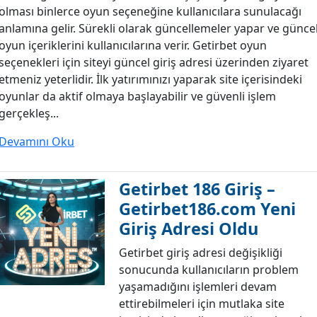
olması binlerce oyun seçeneğine kullanıcılara sunulacağı
anlamına gelir. Sürekli olarak güncellemeler yapar ve günce
oyun içeriklerini kullanıcılarına verir. Getirbet oyun
seçenekleri için siteyi güncel giriş adresi üzerinden ziyaret
etmeniz yeterlidir. İlk yatırımınızı yaparak site içerisindeki
oyunlar da aktif olmaya başlayabilir ve güvenli işlem
gerçekleş...
Devamını Oku
Getirbet 186 Giriş –
Getirbet186.com Yeni
Giriş Adresi Oldu
Getirbet giriş adresi değişikliği
sonucunda kullanıcıların problem
yaşamadığını işlemleri devam
ettirebilmeleri için mutlaka site