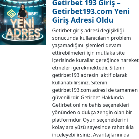
Getirbet 193 Giriş –
Getirbet193.com Yeni
Giriş Adresi Oldu
Getirbet giriş adresi değişikliği
sonucunda kullanıcıların problem
yaşamadığını işlemleri devam
ettirebilmeleri için mutlaka site
içerisinde kurallar gereğince hareket
etmeleri gerekmektedir. Sitenin
getirbet193 adresini aktif olarak
kullanabilirsiniz. Sitenin
getirbet193.com adresi de tamamen
güvenilirdir. Getirbet Hakkında
Getirbet online bahis seçenekleri
yönünden oldukça zengin olan bir
platformdur. Oyun seçeneklerini
kolay ara yüzü sayesinde rahatlıkla
inceleyebilirsiniz. Avantajlarını da