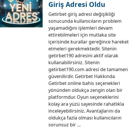
Giriş Adresi Oldu
Getirbet giriş adresi değişikliği
sonucunda kullanıcıların problem
yaşamadığını işlemleri devam
ettirebilmeleri için mutlaka site
içerisinde kurallar gereğince hareket
etmeleri gerekmektedir. Sitenin
getirbet190 adresini aktif olarak
kullanabilirsiniz. Sitenin
getirbet190.com adresi de tamamen
güvenilirdir. Getirbet Hakkında
Getirbet online bahis seçenekleri
yönünden oldukça zengin olan bir
platformdur. Oyun seçeneklerini
kolay ara yüzü sayesinde rahatlıkla
inceleyebilirsiniz. Avantajlarını da
oldukça fazla olması kullanıcıların
sorunsuz bir ...