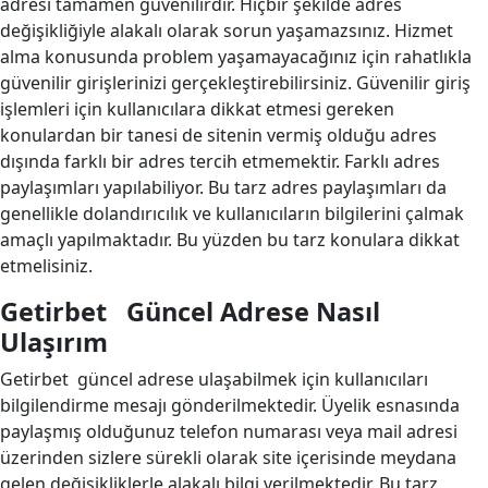
adresi tamamen güvenilirdir. Hiçbir şekilde adres
değişikliğiyle alakalı olarak sorun yaşamazsınız. Hizmet
alma konusunda problem yaşamayacağınız için rahatlıkla
güvenilir girişlerinizi gerçekleştirebilirsiniz. Güvenilir giriş
işlemleri için kullanıcılara dikkat etmesi gereken
konulardan bir tanesi de sitenin vermiş olduğu adres
dışında farklı bir adres tercih etmemektir. Farklı adres
paylaşımları yapılabiliyor. Bu tarz adres paylaşımları da
genellikle dolandırıcılık ve kullanıcıların bilgilerini çalmak
amaçlı yapılmaktadır. Bu yüzden bu tarz konulara dikkat
etmelisiniz.
Getirbet
Güncel Adrese Nasıl
Ulaşırım
Getirbet
güncel adrese ulaşabilmek için kullanıcıları
bilgilendirme mesajı gönderilmektedir. Üyelik esnasında
paylaşmış olduğunuz telefon numarası veya mail adresi
üzerinden sizlere sürekli olarak site içerisinde meydana
gelen değişikliklerle alakalı bilgi verilmektedir. Bu tarz