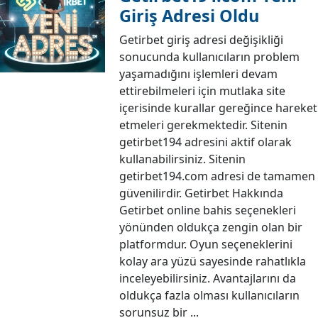
Giriş Adresi Oldu
Getirbet giriş adresi değişikliği
sonucunda kullanıcıların problem
yaşamadığını işlemleri devam
ettirebilmeleri için mutlaka site
içerisinde kurallar gereğince hareket
etmeleri gerekmektedir. Sitenin
getirbet194 adresini aktif olarak
kullanabilirsiniz. Sitenin
getirbet194.com adresi de tamamen
güvenilirdir. Getirbet Hakkında
Getirbet online bahis seçenekleri
yönünden oldukça zengin olan bir
platformdur. Oyun seçeneklerini
kolay ara yüzü sayesinde rahatlıkla
inceleyebilirsiniz. Avantajlarını da
oldukça fazla olması kullanıcıların
sorunsuz bir ...