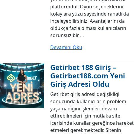
platformdur. Oyun seçeneklerini
kolay ara yüzü sayesinde rahatlıkla
inceleyebilirsiniz. Avantajlarını da
oldukça fazla olması kullanıcıların
sorunsuz bir ...
Devamını Oku
Getirbet 188 Giriş –
Getirbet188.com Yeni
Giriş Adresi Oldu
Getirbet giriş adresi değişikliği
sonucunda kullanıcıların problem
yaşamadığını işlemleri devam
ettirebilmeleri için mutlaka site
içerisinde kurallar gereğince hareket
etmeleri gerekmektedir. Sitenin