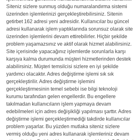
Siteniz sizlere sunmuş olduğu numaralandırma sistemi
üzerinden işlemlerinizi gerçekleştirebilirsiniz. Sitenin
getirbet 162 adresi yeni adresidir. Kullanıcılar bu güncel
adresi kullanarak işlem yaptıklarında sorunsuz olarak site
üzerinden işlemlerini devam ettirebilirler. Hiçbir şekilde
problem yaşamazsınız ve aktif olarak hizmet alabilirsiniz.
Site içerisinde yapacağınız işlemlerde sorunlarla karşı
karşıya kalma durumunda müşteri hizmetlerinden destek
alabilirsiniz. Müşteri temsilcisi sizlere en iyi şekilde
yardımcı olacaktır. Adres değiştirme işlemi sık sık
gerçekleştirilir. Adres değiştirme işlemini
gerçekleştirmesinin temel sebebi ise bilgi teknoloji
kurumu tarafından gelen engellerdir. Bu engellere
takılmadan kullanıcıların işlem yapmaya devam
edebilmeleri için adres değişikliği yapılması şarttır. Adres
değiştirme işlemi gerçekleştirmediği takdirde kullanıcılar
problem yaşarlar. Bu yüzden mutlaka siteniz sizlere
vermiş olduğu yeni adres kullanarak işlemleriniz devam