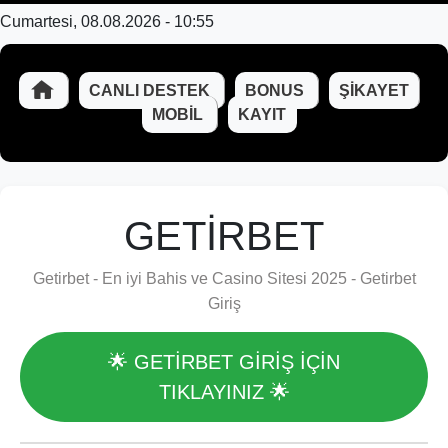
Cumartesi, 08.08.2026 - 10:55
CANLI DESTEK
BONUS
ŞIKAYET
MOBIL
KAYIT
GETIRBET
Getirbet - En iyi Bahis ve Casino Sitesi 2025 - Getirbet
Giriş
🌟 GETIRBET GİRİŞ İÇİN
TIKLAYINIZ 🌟