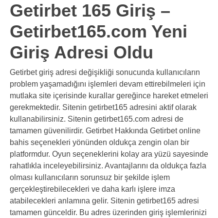
Getirbet 165 Giriş –
Getirbet165.com Yeni
Giriş Adresi Oldu
Getirbet giriş adresi değişikliği sonucunda kullanıcıların
problem yaşamadığını işlemleri devam ettirebilmeleri için
mutlaka site içerisinde kurallar gereğince hareket etmeleri
gerekmektedir. Sitenin getirbet165 adresini aktif olarak
kullanabilirsiniz. Sitenin getirbet165.com adresi de
tamamen güvenilirdir. Getirbet Hakkında Getirbet online
bahis seçenekleri yönünden oldukça zengin olan bir
platformdur. Oyun seçeneklerini kolay ara yüzü sayesinde
rahatlıkla inceleyebilirsiniz. Avantajlarını da oldukça fazla
olması kullanıcıların sorunsuz bir şekilde işlem
gerçekleştirebilecekleri ve daha karlı işlere imza
atabilecekleri anlamına gelir. Sitenin getirbet165 adresi
tamamen günceldir. Bu adres üzerinden giriş işlemlerinizi