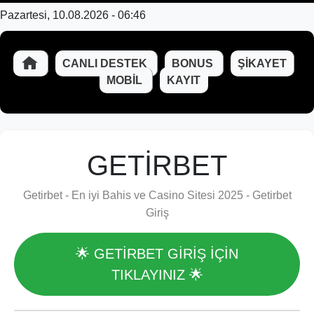
Pazartesi, 10.08.2026 - 06:46
CANLI DESTEK
BONUS
ŞIKAYET
MOBIL
KAYIT
GETIRBET
Getirbet - En iyi Bahis ve Casino Sitesi 2025 - Getirbet
Giriş
🌟 GETIRBET GİRİŞ İÇİN
TIKLAYINIZ 🌟