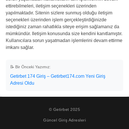
ettirebilmeleri, iletişim seçenekleri üzerinden
yapılmaktadır. Sitenin sizlere sunmuş olduğu iletişim
seçenekleri üzerinden işlem gerçekleştirdiğinizde
istediğiniz zaman rahatlıkla siteye erişim sağlamanız da
mümkündür. Iletişim konusunda size kendini kanıtlamıştır.
Kullanıcılara sorun yaşatmadan işlemlerini devam ettirme
imkanı sağlar.
📝 Bir Önceki Yazımız:
Getirbet 174 Giriş – Getirbet174.com Yeni Giriş
Adresi Oldu
© Getirbet 2025
Güncel Giriş Adresleri