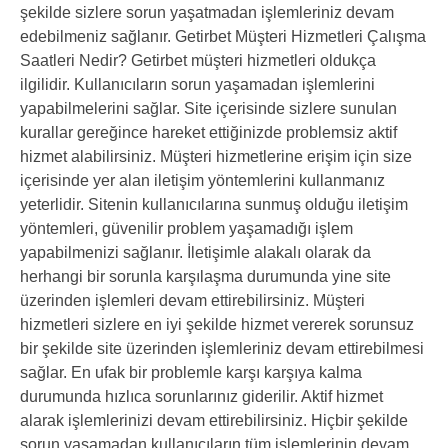
şekilde sizlere sorun yaşatmadan işlemleriniz devam
edebilmeniz sağlanır. Getirbet Müşteri Hizmetleri Çalışma
Saatleri Nedir? Getirbet müşteri hizmetleri oldukça
ilgilidir. Kullanıcıların sorun yaşamadan işlemlerini
yapabilmelerini sağlar. Site içerisinde sizlere sunulan
kurallar gereğince hareket ettiğinizde problemsiz aktif
hizmet alabilirsiniz. Müşteri hizmetlerine erişim için size
içerisinde yer alan iletişim yöntemlerini kullanmanız
yeterlidir. Sitenin kullanıcılarına sunmuş olduğu iletişim
yöntemleri, güvenilir problem yaşamadığı işlem
yapabilmenizi sağlanır. İletişimle alakalı olarak da
herhangi bir sorunla karşılaşma durumunda yine site
üzerinden işlemleri devam ettirebilirsiniz. Müşteri
hizmetleri sizlere en iyi şekilde hizmet vererek sorunsuz
bir şekilde site üzerinden işlemleriniz devam ettirebilmesi
sağlar. En ufak bir problemle karşı karşıya kalma
durumunda hızlıca sorunlarınız giderilir. Aktif hizmet
alarak işlemlerinizi devam ettirebilirsiniz. Hiçbir şekilde
sorun yaşamadan kullanıcıların tüm işlemlerinin devam