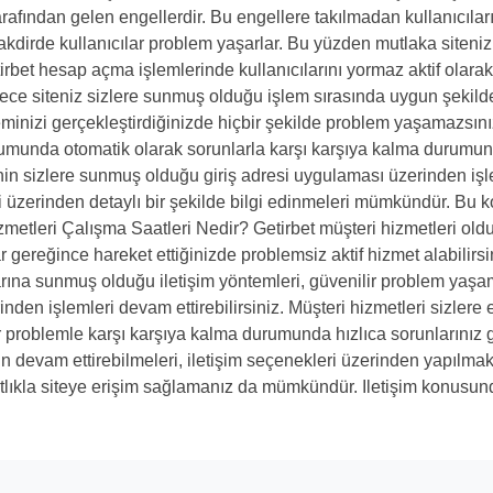
arafından gelen engellerdir. Bu engellere takılmadan kullanıcıl
 takdirde kullanıcılar problem yaşarlar. Bu yüzden mutlaka siteni
rbet hesap açma işlemlerinde kullanıcılarını yormaz aktif olarak
ce siteniz sizlere sunmuş olduğu işlem sırasında uygun şekilde h
leminizi gerçekleştirdiğinizde hiçbir şekilde problem yaşamazsın
rumunda otomatik olarak sorunlarla karşı karşıya kalma durumunuz
tenin sizlere sunmuş olduğu giriş adresi uygulaması üzerinden işl
 üzerinden detaylı bir şekilde bilgi edinmeleri mümkündür. Bu 
metleri Çalışma Saatleri Nedir? Getirbet müşteri hizmetleri olduk
r gereğince hareket ettiğinizde problemsiz aktif hizmet alabilirsi
ılarına sunmuş olduğu iletişim yöntemleri, güvenilir problem yaşam
en işlemleri devam ettirebilirsiniz. Müşteri hizmetleri sizlere e
problemle karşı karşıya kalma durumunda hızlıca sorunlarınız gider
n devam ettirebilmeleri, iletişim seçenekleri üzerinden yapılmak
tlıkla siteye erişim sağlamanız da mümkündür. Iletişim konusund