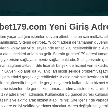
rbet179.com Yeni Giriş Adr
blem yaşamadığını işlemleri devam ettirebilmeleri için mutlaka si
anabilirsiniz. Sitenin getirbet179.com adresi de tamamen güvenili
ini kolay ara yüzü sayesinde rahatlıkla inceleyebilirsiniz. Avan
za atabilecekleri anlamına gelir. Sitenin getirbet179 adresi tama
lgiye erişim sağlayabilmeniz sağlanmaktadır. Site içerisinde giriş 
n sağlanmaktadır. Site lisanslı bir şekilde hizmet vermektedir.
. Güvenlik olarak da kullanıcıları hiçbir şekilde problem yaşa
ek işlemlerinizi gerçekleştirebilirsiniz. Aktif olarak site üzerin
lerini güvenilir bir şekilde gerçekleştirerek kullanıcılara hizme
elirleme işlemlerinde genellikle numaralandırma sistemi kullanılı
bet 179 adresi yeni adresidir. Kullanıcılar bu güncel adresi kulla
azsınız ve aktif olarak hizmet alabilirsiniz. Site içerisinde ya
sizlere en iyi şekilde yardımcı olacaktır. Adres değiştirme işlemi 