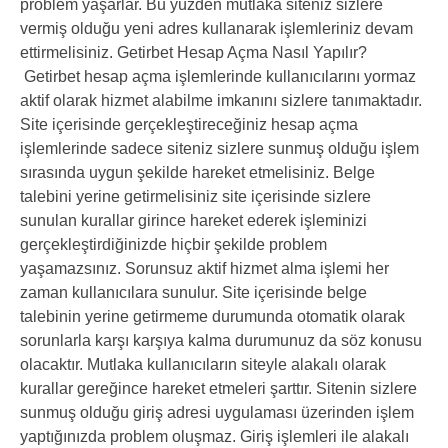
problem yaşarlar. Bu yüzden mutlaka siteniz sizlere
vermiş olduğu yeni adres kullanarak işlemleriniz devam
ettirmelisiniz. Getirbet Hesap Açma Nasıl Yapılır?
Getirbet hesap açma işlemlerinde kullanıcılarını yormaz
aktif olarak hizmet alabilme imkanını sizlere tanımaktadır.
Site içerisinde gerçekleştireceğiniz hesap açma
işlemlerinde sadece siteniz sizlere sunmuş olduğu işlem
sırasında uygun şekilde hareket etmelisiniz. Belge
talebini yerine getirmelisiniz site içerisinde sizlere
sunulan kurallar girince hareket ederek işleminizi
gerçekleştirdiğinizde hiçbir şekilde problem
yaşamazsınız. Sorunsuz aktif hizmet alma işlemi her
zaman kullanıcılara sunulur. Site içerisinde belge
talebinin yerine getirmeme durumunda otomatik olarak
sorunlarla karşı karşıya kalma durumunuz da söz konusu
olacaktır. Mutlaka kullanıcıların siteyle alakalı olarak
kurallar gereğince hareket etmeleri şarttır. Sitenin sizlere
sunmuş olduğu giriş adresi uygulaması üzerinden işlem
yaptığınızda problem oluşmaz. Giriş işlemleri ile alakalı