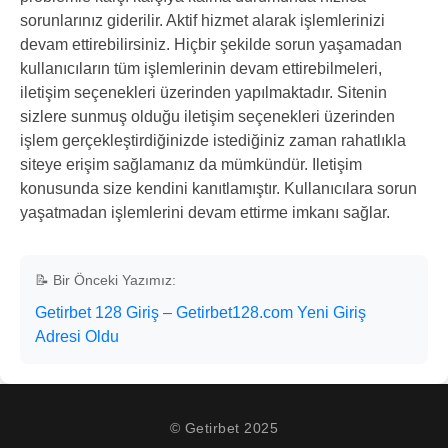
sorunlarınız giderilir. Aktif hizmet alarak işlemlerinizi
devam ettirebilirsiniz. Hiçbir şekilde sorun yaşamadan
kullanıcıların tüm işlemlerinin devam ettirebilmeleri,
iletişim seçenekleri üzerinden yapılmaktadır. Sitenin
sizlere sunmuş olduğu iletişim seçenekleri üzerinden
işlem gerçekleştirdiğinizde istediğiniz zaman rahatlıkla
siteye erişim sağlamanız da mümkündür. Iletişim
konusunda size kendini kanıtlamıştır. Kullanıcılara sorun
yaşatmadan işlemlerini devam ettirme imkanı sağlar.
📝 Bir Önceki Yazımız:
Getirbet 128 Giriş – Getirbet128.com Yeni Giriş
Adresi Oldu
© Getirbet 2025