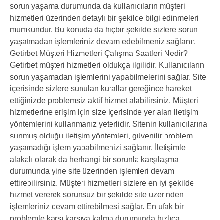
sorun yaşama durumunda da kullanıcıların müşteri
hizmetleri üzerinden detaylı bir şekilde bilgi edinmeleri
mümkündür. Bu konuda da hiçbir şekilde sizlere sorun
yaşatmadan işlemleriniz devam edebilmeniz sağlanır.
Getirbet Müşteri Hizmetleri Çalışma Saatleri Nedir?
Getirbet müşteri hizmetleri oldukça ilgilidir. Kullanıcıların
sorun yaşamadan işlemlerini yapabilmelerini sağlar. Site
içerisinde sizlere sunulan kurallar gereğince hareket
ettiğinizde problemsiz aktif hizmet alabilirsiniz. Müşteri
hizmetlerine erişim için size içerisinde yer alan iletişim
yöntemlerini kullanmanız yeterlidir. Sitenin kullanıcılarına
sunmuş olduğu iletişim yöntemleri, güvenilir problem
yaşamadığı işlem yapabilmenizi sağlanır. İletişimle
alakalı olarak da herhangi bir sorunla karşılaşma
durumunda yine site üzerinden işlemleri devam
ettirebilirsiniz. Müşteri hizmetleri sizlere en iyi şekilde
hizmet vererek sorunsuz bir şekilde site üzerinden
işlemleriniz devam ettirebilmesi sağlar. En ufak bir
problemle karşı karşıya kalma durumunda hızlıca