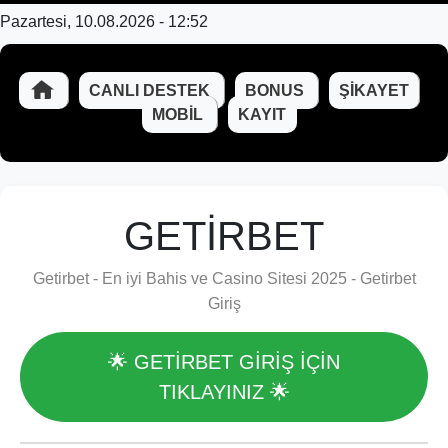
Pazartesi, 10.08.2026 - 12:52
CANLI DESTEK
BONUS
ŞIKAYET
MOBIL
KAYIT
GETIRBET
Getirbet - En iyi Bahis ve Casino Sitesi 2025 - Getirbet
Giriş
🌟 GETIRBET GİRİŞ İÇİN
TIKLAYINIZ 🌟