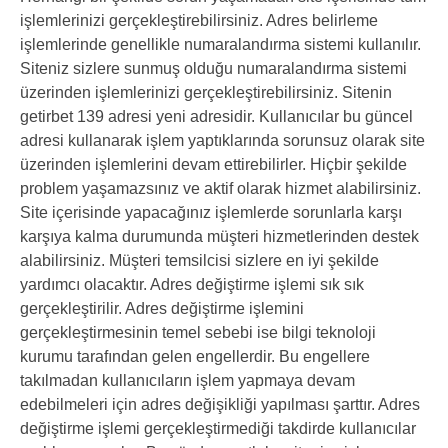
işlemlerinizi gerçekleştirebilirsiniz. Adres belirleme
işlemlerinde genellikle numaralandırma sistemi kullanılır.
Siteniz sizlere sunmuş olduğu numaralandırma sistemi
üzerinden işlemlerinizi gerçekleştirebilirsiniz. Sitenin
getirbet 139 adresi yeni adresidir. Kullanıcılar bu güncel
adresi kullanarak işlem yaptıklarında sorunsuz olarak site
üzerinden işlemlerini devam ettirebilirler. Hiçbir şekilde
problem yaşamazsınız ve aktif olarak hizmet alabilirsiniz.
Site içerisinde yapacağınız işlemlerde sorunlarla karşı
karşıya kalma durumunda müşteri hizmetlerinden destek
alabilirsiniz. Müşteri temsilcisi sizlere en iyi şekilde
yardımcı olacaktır. Adres değiştirme işlemi sık sık
gerçekleştirilir. Adres değiştirme işlemini
gerçekleştirmesinin temel sebebi ise bilgi teknoloji
kurumu tarafından gelen engellerdir. Bu engellere
takılmadan kullanıcıların işlem yapmaya devam
edebilmeleri için adres değişikliği yapılması şarttır. Adres
değiştirme işlemi gerçekleştirmediği takdirde kullanıcılar