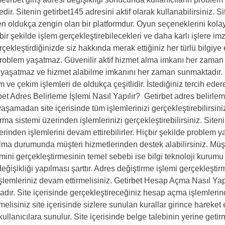
dir. Sitenin getirbet145 adresini aktif olarak kullanabilirsiniz.
 oldukça zengin olan bir platformdur. Oyun seçeneklerini kolay 
bir şekilde işlem gerçekleştirebilecekleri ve daha karlı işlere im
çekleştirdiğinizde siz hakkında merak ettiğiniz her türlü bilgiye
a problem yaşatmaz. Güvenilir aktif hizmet alma imkanı her zaman 
n yaşatmaz ve hizmet alabilme imkanını her zaman sunmaktadır. G
çekim işlemleri de oldukça çeşitlidir. İstediğiniz tercih ederek i
 Adres Belirleme İşlemi Nasıl Yapılır? Getirbet adres belirleme 
yaşamadan site içerisinde tüm işlemlerinizi gerçekleştirebilirsi
ma sistemi üzerinden işlemlerinizi gerçekleştirebilirsiniz. Siteni
rinden işlemlerini devam ettirebilirler. Hiçbir şekilde problem ya
lma durumunda müşteri hizmetlerinden destek alabilirsiniz. Müşter
şlemini gerçekleştirmesinin temel sebebi ise bilgi teknoloji kurum
ğişikliği yapılması şarttır. Adres değiştirme işlemi gerçekleştir
işlemleriniz devam ettirmelisiniz. Getirbet Hesap Açma Nasıl Yap
tadır. Site içerisinde gerçekleştireceğiniz hesap açma işlemler
melisiniz site içerisinde sizlere sunulan kurallar girince hareket
llanıcılara sunulur. Site içerisinde belge talebinin yerine get